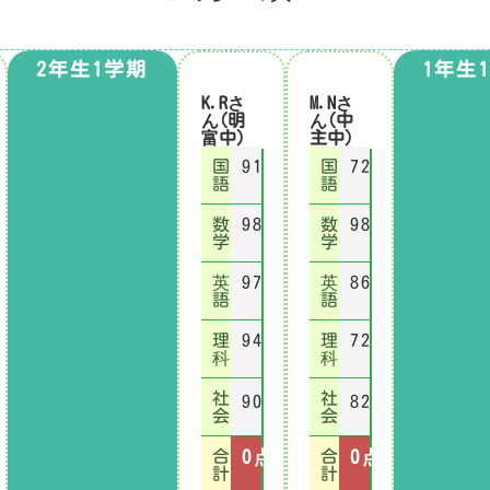
2年生1学期
1年生
K.Rさ
M.Nさ
ん(明
ん(中
富中)
主中)
国
91
国
72
語
語
数
98
数
98
学
学
英
97
英
86
語
語
理
94
理
72
科
科
社
社
90
82
会
会
合
0
点
合
0
点
計
計