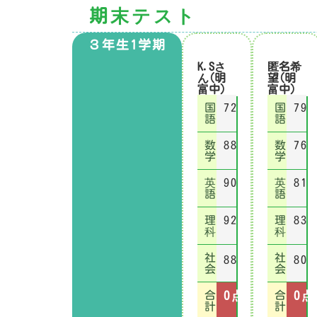
期末テスト
３年生1学期
K.Sさ
匿名希
ん(明
望(明
富中)
富中)
国
72
国
79
語
語
数
88
数
76
学
学
英
90
英
81
語
語
理
92
理
83
科
科
社
社
88
80
会
会
合
0
点
合
0
点
計
計