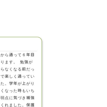
者
児から通って６年目
なります。 勉強が
からなくなる前だっ
ので楽しく通ってい
した。学年が上がり
しくなった時もいち
く弱点に気づき補強
てくれました。保護