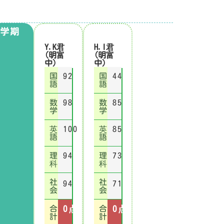
1学期
Y.K君
H.I君
(明富
(明富
中)
中)
国
92
国
44
語
語
数
98
数
85
学
学
英
100
英
85
語
語
理
94
理
73
科
科
社
社
94
71
会
会
合
0
点
合
0
点
計
計