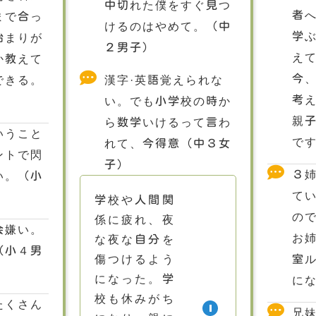
中切れた僕をすぐ見つ
者
まで合っ
けるのはやめて。（中
学
始まりが
２男子）
え
か教えて
今
できる。
漢字·英語覚えられな
考
い。でも小学校の時か
親
ら数学いけるって言わ
いうこと
で
れて、今得意（中３女
ントで閃
子）
３
い。（小
て
学校や人間関
の
係に疲れ、夜
会嫌い。
お
な夜な自分を
（小４男
傷つけるよう
室
になった。学
に
校も休みがち
たくさん
兄