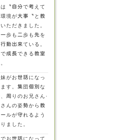
へは〝自分で考えて
ぶ環境が大事〝と教
ていただきました。
、一歩も二歩も先を
え行動出来ている。
子で成長できる教室
す。
姉妹がお世話になっ
います。集団個別な
で、周りのお兄さん·
姉さんの姿勢から教
ルールが守れるよう
なりました。
妹でお世話になって