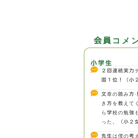
会員コメ
小学生
２回連続実力
国１位！（小
文章の読み方·
き方を教えて
ら学校の勉強
った。（小２
先生は僕の考