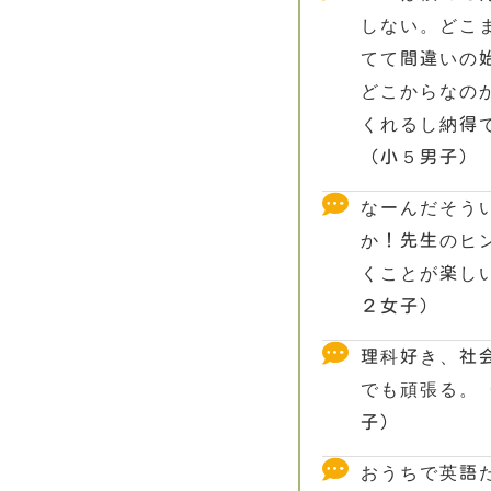
しない。どこ
てて間違いの
どこからなの
くれるし納得
（小５男子）
なーんだそう
か！先生のヒ
くことが楽し
２女子）
理科好き、社
でも頑張る。
子）
おうちで英語