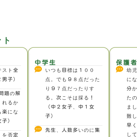
ント
中学生
保護
テスト全
いつも目標は１００
幼
２男子）
点。でも９８点だった
に
り９７点だったりす
分
問題の解
る。次こそは採る！
た
くれるか
（中２女子、中１女
ま
も楽にな
子）
難
女子）
早
先生、人数多いのに集
し
えを否定