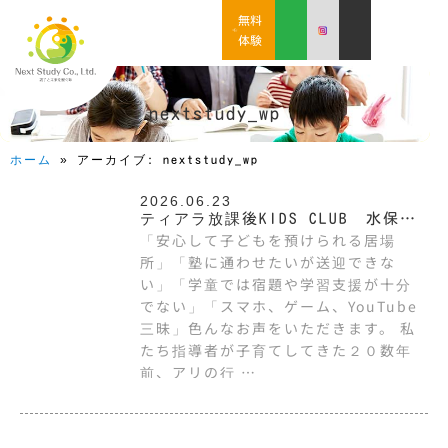
無料
体験
nextstudy_wp
ホーム
»
アーカイブ: nextstudy_wp
2026.06.23
ティアラ放課後KIDS CLUB 水保放
「安心して子どもを預けられる居場
課後KIDS CLUB 夏休み受付〆切間
所」「塾に通わせたいが送迎できな
近！
い」「学童では宿題や学習支援が十分
でない」「スマホ、ゲーム、YouTube
三昧」色んなお声をいただきます。 私
たち指導者が子育てしてきた２０数年
前、アリの行 …