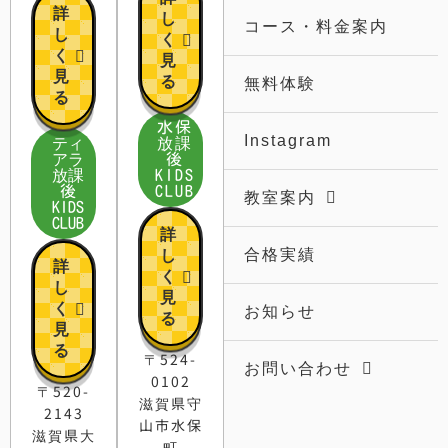
詳
し
コース・料金案内
し
く
く
見
見
る
無料体験
る
水保
Instagram
ティ
放課
アラ
後
放課
KIDS
後
CLUB
教室案内
KIDS
CLUB
詳
合格実績
し
詳
く
し
見
く
お知らせ
る
見
る
〒524-
お問い合わせ
0102
〒520-
滋賀県守
2143
山市水保
滋賀県大
町