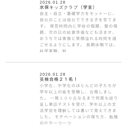
2026.01.28
水保キッズクラブ（学童）
自主・自立・基礎学力をモットーに、
自分のことは自分でできる子を育てま
す。 保育時間内に学校の宿題、塾の宿
題、次の日の給食準備なども済ませ、
おうちでは家族と笑顔溢れる時間を過
ごせるようにします。 長期休暇では、
科学実験、観
2026.01.28
英検合格２１名！
小学生、中学生のほとんどの子たちが
学年以上の級を受験し、合格しまし
た。 一発１００点なるまで何度も繰り
返し単語テストを受け、学年以上の文
法学習を理解しては書いて覚えてきま
した。 モチベーションの保ち方、勉強
の仕方一つ一つ